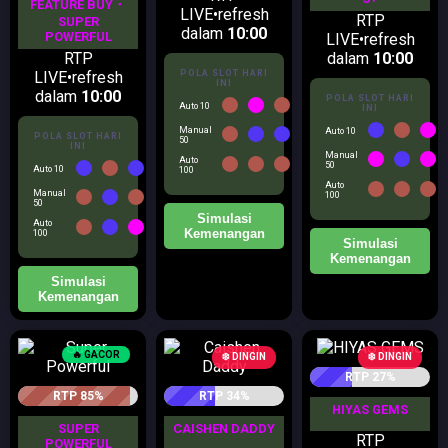
FEATURE BUY・
LIVE
•
refresh
RTP
SUPER
dalam
10:00
POWERFUL
LIVE
•
refresh
RTP
dalam
10:00
LIVE
•
refresh
POLA SLOT HARI
INI
dalam
10:00
POLA SLOT HARI
Auto 10
INI
Manual
Auto 10
POLA SLOT HARI
50
INI
Manual
Auto
50
Auto 10
100
Auto
Manual
100
50
Simulasi
Auto
Kemenangan
100
Simulasi
Kemenangan
Simulasi
Kemenangan
🔥 GACOR
❄️ DINGIN
❄️ DINGIN
RTP
27
%
RTP
85
%
RTP
34
%
HIYAS GEMS
SUPER
CAISHEN DADDY
RTP
POWERFUL