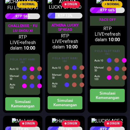
⚡ NORMAL
❄️ DINGIN
⚡ NORMAL
RTP
66
%
RTP
13
%
RTP
56
%
FACE OFF
ATHENA LUCKY
CHALLENGE・FU
RTP
SPREAD
LU SHOU XI
LIVE
•
refresh
RTP
RTP
dalam
10:00
LIVE
•
refresh
LIVE
•
refresh
dalam
10:00
dalam
10:00
POLA SLOT HARI
INI
POLA SLOT HARI
POLA SLOT HARI
Auto 10
INI
INI
Manual
Auto 10
Auto 10
50
Manual
Manual
Auto
50
50
100
Auto
Auto
100
100
Simulasi
Kemenangan
Simulasi
Simulasi
Kemenangan
Kemenangan
❄️ DINGIN
❄️ DINGIN
❄️ DINGIN
RTP
8
%
RTP
24
%
RTP
48
%