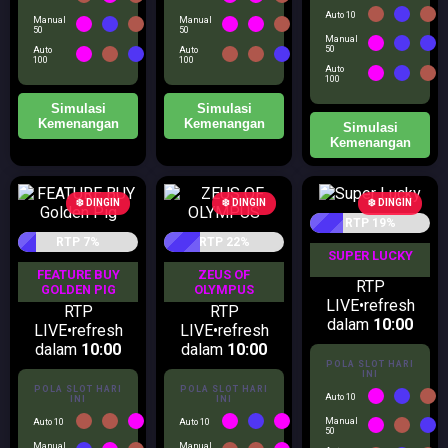
Auto 10
Manual
Manual
50
50
Manual
50
Auto
Auto
100
100
Auto
100
Simulasi
Simulasi
Kemenangan
Kemenangan
Simulasi
Kemenangan
❄️ DINGIN
❄️ DINGIN
❄️ DINGIN
RTP
19
%
RTP
7
%
RTP
22
%
SUPER LUCKY
FEATURE BUY
ZEUS OF
RTP
GOLDEN PIG
OLYMPUS
LIVE
•
refresh
RTP
RTP
dalam
10:00
LIVE
•
refresh
LIVE
•
refresh
dalam
10:00
dalam
10:00
POLA SLOT HARI
INI
POLA SLOT HARI
POLA SLOT HARI
Auto 10
INI
INI
Manual
Auto 10
Auto 10
50
Manual
Manual