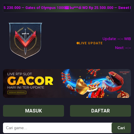
15.230.000
—
Gates of Olympus 1000
🎰
bu***di
WD Rp
25.500.000
—
Sweet Bon
Update:
--:--
WIB
LIVE UPDATE
Next:
--:--
MASUK
DAFTAR
Cari