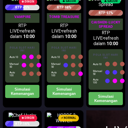
🔥 GACOR
🔥 GACOR
❄️ DINGIN
RTP
45
%
RTP
98
%
RTP
97
%
VAMPIRE
TOMB TREASURE
CAISHEN-LUCKY
RTP
RTP
SPREAD
LIVE
•
refresh
LIVE
•
refresh
RTP
dalam
10:00
dalam
10:00
LIVE
•
refresh
dalam
10:00
POLA SLOT HARI
POLA SLOT HARI
INI
INI
POLA SLOT HARI
Auto 10
Auto 10
INI
Manual
Manual
Auto 10
50
50
Manual
Auto
Auto
50
100
100
Auto
100
Simulasi
Simulasi
Kemenangan
Kemenangan
Simulasi
Kemenangan
❄️ DINGIN
⚡ NORMAL
RTP
16
%