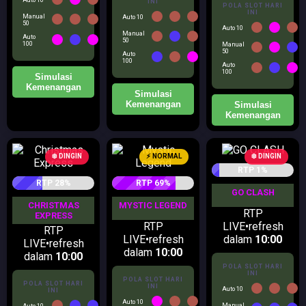
INI
POLA SLOT HARI
INI
Manual
Auto 10
50
Auto 10
Manual
Auto
50
100
Manual
50
Auto
100
Auto
100
Simulasi
Kemenangan
Simulasi
Kemenangan
Simulasi
Kemenangan
❄️ DINGIN
⚡ NORMAL
❄️ DINGIN
RTP
1
%
RTP
28
%
RTP
69
%
GO CLASH
CHRISTMAS
MYSTIC LEGEND
RTP
EXPRESS
RTP
LIVE
•
refresh
RTP
LIVE
•
refresh
dalam
10:00
LIVE
•
refresh
dalam
10:00
dalam
10:00
POLA SLOT HARI
INI
POLA SLOT HARI
POLA SLOT HARI
INI
Auto 10
INI
Auto 10
Manual
Auto 10