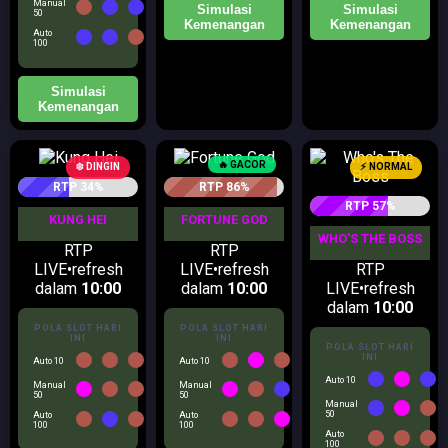
Manual
Simulasi
Simulasi
50
Kemenangan
Kemenangan
Auto
100
Simulasi
Kemenangan
🔥 GACOR
❄️ DINGIN
⚡ NORMAL
RTP
34
%
RTP
86
%
RTP
57
%
KUNG HEI
FORTUNE GOD
WHO'S THE BOSS
RTP
RTP
LIVE
•
refresh
LIVE
•
refresh
RTP
dalam
10:00
dalam
10:00
LIVE
•
refresh
dalam
10:00
POLA SLOT HARI
POLA SLOT HARI
INI
INI
POLA SLOT HARI
INI
Auto 10
Auto 10
Auto 10
Manual
Manual
50
50
Manual
50
Auto
Auto
100
100
Auto
100