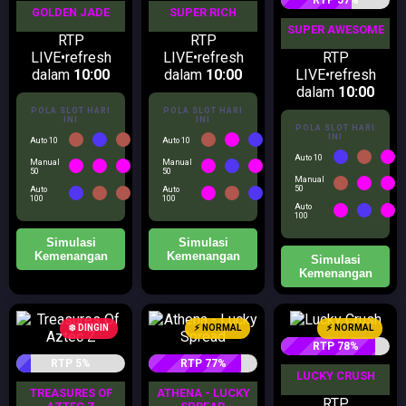
GOLDEN JADE
SUPER RICH
SUPER AWESOME
RTP
RTP
LIVE
•
refresh
LIVE
•
refresh
RTP
dalam
10:00
dalam
10:00
LIVE
•
refresh
dalam
10:00
POLA SLOT HARI
POLA SLOT HARI
INI
INI
POLA SLOT HARI
INI
Auto 10
Auto 10
Auto 10
Manual
Manual
50
50
Manual
50
Auto
Auto
100
100
Auto
100
Simulasi
Simulasi
Kemenangan
Kemenangan
Simulasi
Kemenangan
❄️ DINGIN
⚡ NORMAL
⚡ NORMAL
RTP
78
%
RTP
5
%
RTP
77
%
LUCKY CRUSH
TREASURES OF
ATHENA - LUCKY
RTP