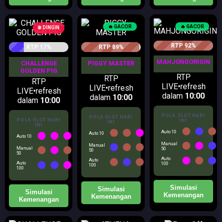
🔥 GACOR
🔥 GACOR
❄️ DINGIN
RTP
92
%
RTP
17
%
RTP
89
%
MAHJONGORIGIN
CHALLENGE
PIGGY MASTER
GOLDEN PIG
RTP
RTP
RTP
LIVE
•
refresh
LIVE
•
refresh
LIVE
•
refresh
dalam
10:00
dalam
10:00
dalam
10:00
POLA SLOT HARI
POLA SLOT HARI
POLA SLOT HARI
INI
INI
INI
Auto 10
Auto 10
Auto 10
Manual
Manual
Manual
50
50
50
Auto
Auto
Auto
100
100
100
Simulasi
Simulasi
Simulasi
Kemenangan
Kemenangan
Kemenangan