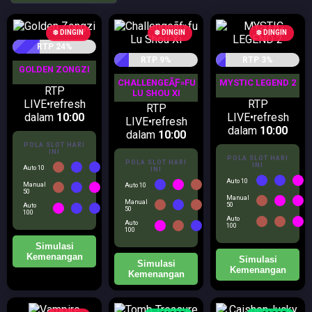
❄️ DINGIN
❄️ DINGIN
❄️ DINGIN
RTP
24
%
RTP
9
%
RTP
3
%
GOLDEN ZONGZI
CHALLENGEÃƑ»FU
MYSTIC LEGEND 2
RTP
LU SHOU XI
LIVE
•
refresh
RTP
RTP
dalam
10:00
LIVE
•
refresh
LIVE
•
refresh
dalam
10:00
dalam
10:00
POLA SLOT HARI
INI
POLA SLOT HARI
POLA SLOT HARI
INI
Auto 10
INI
Auto 10
Manual
Auto 10
50
Manual
Manual
50
Auto
50
100
Auto
Auto
100
100
Simulasi
Kemenangan
Simulasi
Simulasi
Kemenangan
Kemenangan