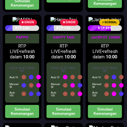
Simulasi
Kemenangan
Kemenangan
❄️ DINGIN
❄️ DINGIN
⚡ NORMAL
RTP
13
%
RTP
13
%
RTP
59
%
PAPPU
HAPPY TAXI
JACKPOT JOKER
RTP
RTP
RTP
LIVE
•
refresh
LIVE
•
refresh
LIVE
•
refresh
dalam
10:00
dalam
10:00
dalam
10:00
POLA SLOT HARI
POLA SLOT HARI
POLA SLOT HARI
INI
INI
INI
Auto 10
Auto 10
Auto 10
Manual
Manual
Manual
50
50
50
Auto
Auto
Auto
100
100
100
Simulasi
Simulasi
Simulasi
Kemenangan
Kemenangan
Kemenangan