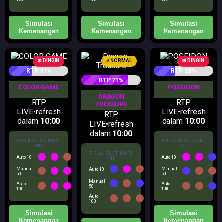
Simulasi
Simulasi
Simulasi
Kemenangan
Kemenangan
Kemenangan
❄️ DINGIN
⚡ NORMAL
❄️ DINGIN
RTP
31
%
RTP
28
%
RTP
71
%
COLOR GAME
POSEIDON
DRAGON
RTP
RTP
TREASURE
LIVE
•
refresh
LIVE
•
refresh
RTP
dalam
10:00
dalam
10:00
LIVE
•
refresh
dalam
10:00
POLA SLOT HARI
POLA SLOT HARI
INI
INI
POLA SLOT HARI
Auto 10
Auto 10
INI
Manual
Manual
Auto 10
50
50
Manual
Auto
Auto
50
100
100
Auto
100
Simulasi
Simulasi
Kemenangan
Kemenangan