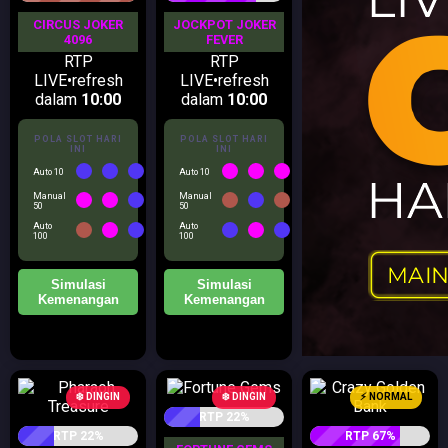
CIRCUS JOKER
JOCKPOT JOKER
4096
FEVER
RTP
RTP
LIVE
•
refresh
LIVE
•
refresh
dalam
10:00
dalam
10:00
POLA SLOT HARI
POLA SLOT HARI
INI
INI
Auto 10
Auto 10
Manual
Manual
50
50
Auto
Auto
100
100
Simulasi
Simulasi
Kemenangan
Kemenangan
❄️ DINGIN
❄️ DINGIN
⚡ NORMAL
RTP
22
%
RTP
22
%
RTP
67
%