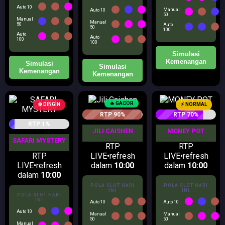
Auto 10
Manual
Auto 10
50
Manual
Manual
50
Auto
50
100
Auto
Auto
100
100
Simulasi
Kemenangan
Simulasi
Simulasi
Kemenangan
Kemenangan
🔥 GACOR
❄️ DINGIN
⚡ NORMAL
RTP
90
%
RTP
70
%
RTP
1
%
JILI CAISHEN
MONEY POT
SAFARI MYSTERY
RTP
RTP
RTP
LIVE
•
refresh
LIVE
•
refresh
LIVE
•
refresh
dalam
10:00
dalam
10:00
dalam
10:00
POLA SLOT HARI
POLA SLOT HARI
INI
INI
POLA SLOT HARI
INI
Auto 10
Auto 10
Auto 10
Manual
Manual
50
50
Manual