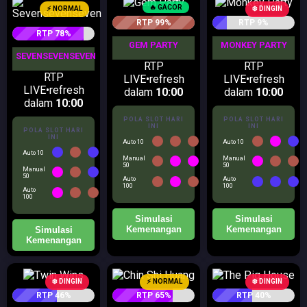
🔥 GACOR
⚡ NORMAL
❄️ DINGIN
RTP
99
%
RTP
9
%
RTP
78
%
GEM PARTY
MONKEY PARTY
SEVENSEVENSEVEN
RTP
RTP
RTP
LIVE
•
refresh
LIVE
•
refresh
LIVE
•
refresh
dalam
10:00
dalam
10:00
dalam
10:00
POLA SLOT HARI
POLA SLOT HARI
INI
INI
POLA SLOT HARI
INI
Auto 10
Auto 10
Auto 10
Manual
Manual
50
50
Manual
50
Auto
Auto
100
100
Auto
100
Simulasi
Simulasi
Kemenangan
Kemenangan
Simulasi
Kemenangan
❄️ DINGIN
⚡ NORMAL
❄️ DINGIN
RTP
46
%
RTP
65
%
RTP
40
%