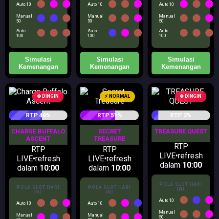
Auto 10
Auto 10
Auto 10
Manual
Manual
Manual
50
50
50
Auto
Auto
Auto
100
100
100
Simulasi
Simulasi
Simulasi
Kemenangan
Kemenangan
Kemenangan
❄️ DINGIN
⚡ NORMAL
❄️ DINGIN
RTP
48
%
RTP
51
%
RTP
3
%
CHARGE BUFFALO
SECRET
TREASURE QUEST
ASCENT
TREASURE
RTP
RTP
RTP
LIVE
•
refresh
LIVE
•
refresh
LIVE
•
refresh
dalam
10:00
dalam
10:00
dalam
10:00
POLA SLOT HARI
POLA SLOT HARI
POLA SLOT HARI
INI
INI
INI
Auto 10
Auto 10
Auto 10
Manual
Manual
Manual
50