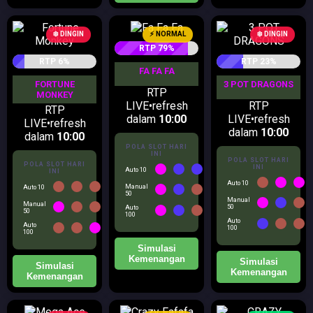
❄️ DINGIN
⚡ NORMAL
❄️ DINGIN
RTP
79
%
RTP
6
%
RTP
23
%
FA FA FA
FORTUNE
3 POT DRAGONS
RTP
MONKEY
LIVE
•
refresh
RTP
RTP
dalam
10:00
LIVE
•
refresh
LIVE
•
refresh
dalam
10:00
dalam
10:00
POLA SLOT HARI
INI
POLA SLOT HARI
POLA SLOT HARI
INI
Auto 10
INI
Auto 10
Manual
Auto 10
50
Manual
Manual
50
Auto
50
100
Auto
Auto
100
100
Simulasi
Kemenangan
Simulasi
Simulasi
Kemenangan
Kemenangan