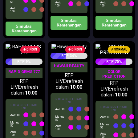
50
Auto
Auto
100
100
Auto
100
Simulasi
Simulasi
Kemenangan
Kemenangan
Simulasi
Kemenangan
❄️ DINGIN
❄️ DINGIN
⚡ NORMAL
RTP
34
%
RTP
9
%
RTP
75
%
HAWAII BEAUTY
RAPID GEMS 777
COLOR
RTP
PREDICTION
RTP
LIVE
•
refresh
RTP
LIVE
•
refresh
dalam
10:00
LIVE
•
refresh
dalam
10:00
dalam
10:00
POLA SLOT HARI
INI
POLA SLOT HARI
POLA SLOT HARI
INI
Auto 10
INI
Auto 10
Manual
Auto 10
50
Manual
Manual
50
Auto
50
100
Auto
Auto
100
100