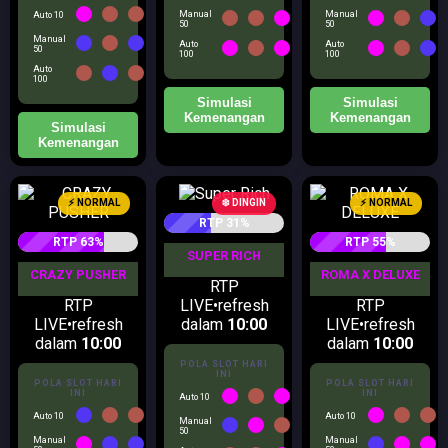
Manual
Manual
Auto 10
50
50
Manual
Auto
Auto
50
100
100
Auto
100
Simulasi
Simulasi
Kemenangan
Kemenangan
Simulasi
Kemenangan
⚡ NORMAL
❄️ DINGIN
⚡ NORMAL
RTP
31
%
RTP
63
%
RTP
55
%
SUPER RICH
CRAZY PUSHER
ROMA X DELUXE
RTP
RTP
LIVE
•
refresh
RTP
LIVE
•
refresh
dalam
10:00
LIVE
•
refresh
dalam
10:00
dalam
10:00
POLA SLOT HARI
INI
POLA SLOT HARI
POLA SLOT HARI
INI
INI
Auto 10
Auto 10
Auto 10
Manual
50
Manual
Manual