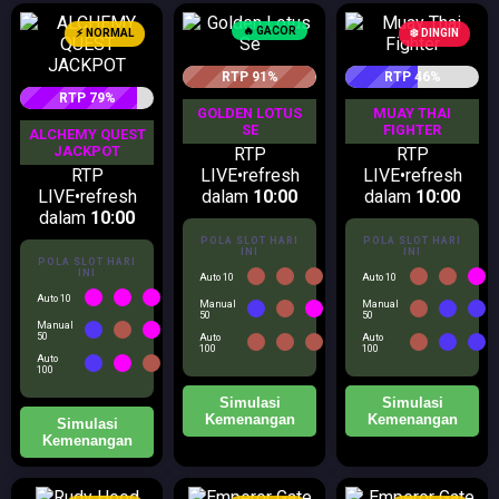
🔥 GACOR
⚡ NORMAL
❄️ DINGIN
RTP
91
%
RTP
46
%
RTP
79
%
GOLDEN LOTUS
MUAY THAI
SE
FIGHTER
ALCHEMY QUEST
JACKPOT
RTP
RTP
RTP
LIVE
•
refresh
LIVE
•
refresh
LIVE
•
refresh
dalam
10:00
dalam
10:00
dalam
10:00
POLA SLOT HARI
POLA SLOT HARI
INI
INI
POLA SLOT HARI
INI
Auto 10
Auto 10
Auto 10
Manual
Manual
50
50
Manual
50
Auto
Auto
100
100
Auto
100
Simulasi
Simulasi
Kemenangan
Kemenangan
Simulasi
Kemenangan