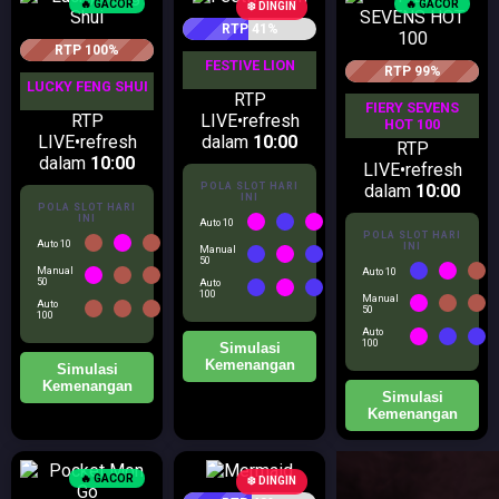
🔥 GACOR
🔥 GACOR
❄️ DINGIN
RTP
41
%
RTP
100
%
FESTIVE LION
RTP
99
%
LUCKY FENG SHUI
RTP
FIERY SEVENS
RTP
LIVE
•
refresh
HOT 100
LIVE
•
refresh
dalam
10:00
RTP
dalam
10:00
LIVE
•
refresh
POLA SLOT HARI
dalam
10:00
INI
POLA SLOT HARI
INI
Auto 10
POLA SLOT HARI
Auto 10
INI
Manual
50
Manual
Auto 10
50
Auto
100
Manual
Auto
50
100
Auto
100
Simulasi
Kemenangan
Simulasi
Kemenangan
Simulasi
Kemenangan
🔥 GACOR
❄️ DINGIN