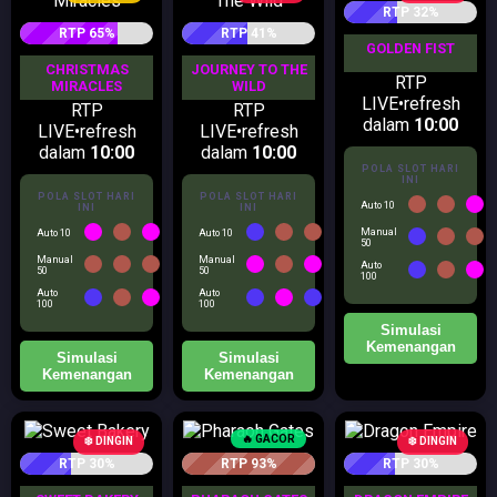
RTP
32
%
RTP
65
%
RTP
41
%
GOLDEN FIST
CHRISTMAS
JOURNEY TO THE
RTP
MIRACLES
WILD
LIVE
•
refresh
RTP
RTP
dalam
10:00
LIVE
•
refresh
LIVE
•
refresh
dalam
10:00
dalam
10:00
POLA SLOT HARI
INI
POLA SLOT HARI
POLA SLOT HARI
Auto 10
INI
INI
Manual
Auto 10
Auto 10
50
Manual
Manual
Auto
50
50
100
Auto
Auto
100
100
Simulasi
Kemenangan
Simulasi
Simulasi
Kemenangan
Kemenangan
🔥 GACOR
❄️ DINGIN
❄️ DINGIN
RTP
30
%
RTP
93
%
RTP
30
%