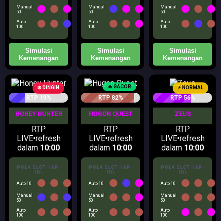
Manual
Manual
Manual
50
50
50
Auto
Auto
Auto
100
100
100
Simulasi
Simulasi
Simulasi
Kemenangan
Kemenangan
Kemenangan
🔥 GACOR
❄️ DINGIN
⚡ NORMAL
RTP
19
%
RTP
82
%
RTP
56
%
HONEY HUNTER
HUGON QUEST
ZEUS
RTP
RTP
RTP
LIVE
•
refresh
LIVE
•
refresh
LIVE
•
refresh
dalam
10:00
dalam
10:00
dalam
10:00
POLA SLOT HARI
POLA SLOT HARI
POLA SLOT HARI
INI
INI
INI
Auto 10
Auto 10
Auto 10
Manual
Manual
Manual
50
50
50
Auto
Auto
Auto
100
100
100