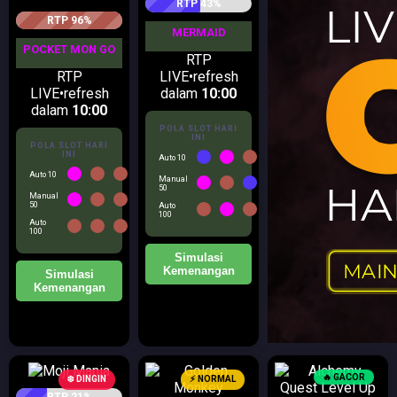
RTP
43
%
RTP
96
%
MERMAID
POCKET MON GO
RTP
RTP
LIVE
•
refresh
LIVE
•
refresh
dalam
10:00
dalam
10:00
POLA SLOT HARI
INI
POLA SLOT HARI
INI
Auto 10
Auto 10
Manual
50
Manual
50
Auto
100
Auto
100
Simulasi
Kemenangan
Simulasi
Kemenangan
🔥 GACOR
❄️ DINGIN
⚡ NORMAL
RTP
21
%