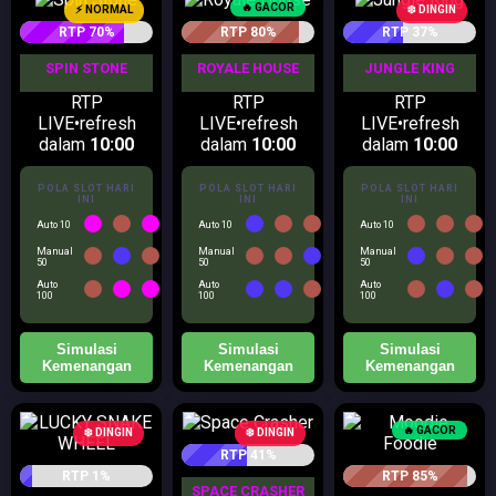
🔥 GACOR
⚡ NORMAL
❄️ DINGIN
RTP
70
%
RTP
80
%
RTP
37
%
SPIN STONE
ROYALE HOUSE
JUNGLE KING
RTP
RTP
RTP
LIVE
•
refresh
LIVE
•
refresh
LIVE
•
refresh
dalam
10:00
dalam
10:00
dalam
10:00
POLA SLOT HARI
POLA SLOT HARI
POLA SLOT HARI
INI
INI
INI
Auto 10
Auto 10
Auto 10
Manual
Manual
Manual
50
50
50
Auto
Auto
Auto
100
100
100
Simulasi
Simulasi
Simulasi
Kemenangan
Kemenangan
Kemenangan
🔥 GACOR
❄️ DINGIN
❄️ DINGIN
RTP
41
%
RTP
1
%
RTP
85
%
SPACE CRASHER