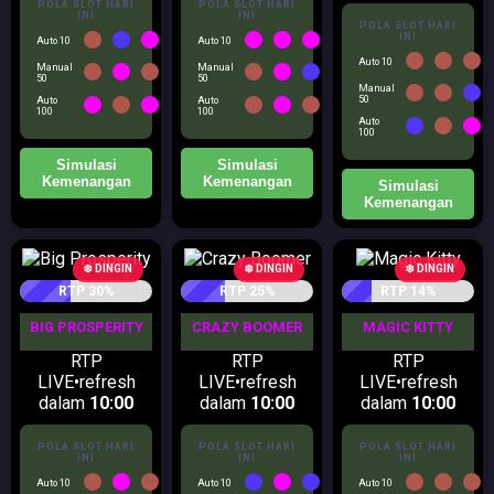
POLA SLOT HARI
POLA SLOT HARI
INI
INI
POLA SLOT HARI
INI
Auto 10
Auto 10
Auto 10
Manual
Manual
50
50
Manual
50
Auto
Auto
100
100
Auto
100
Simulasi
Simulasi
Kemenangan
Kemenangan
Simulasi
Kemenangan
❄️ DINGIN
❄️ DINGIN
❄️ DINGIN
RTP
30
%
RTP
25
%
RTP
14
%
BIG PROSPERITY
CRAZY BOOMER
MAGIC KITTY
RTP
RTP
RTP
LIVE
•
refresh
LIVE
•
refresh
LIVE
•
refresh
dalam
10:00
dalam
10:00
dalam
10:00
POLA SLOT HARI
POLA SLOT HARI
POLA SLOT HARI
INI
INI
INI
Auto 10
Auto 10
Auto 10