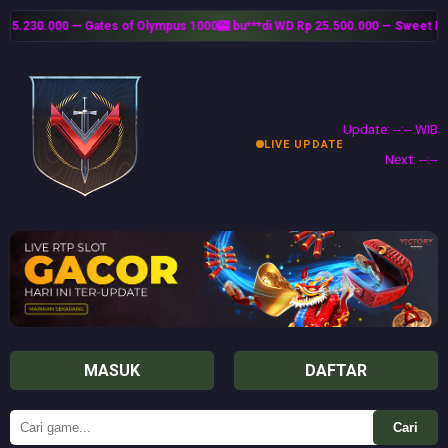
15.230.000
—
Gates of Olympus 1000
🎰
bu***di
WD Rp
25.500.000
—
Sweet Bon
Update:
--:--
WIB
LIVE UPDATE
Next:
--:--
MASUK
DAFTAR
Cari