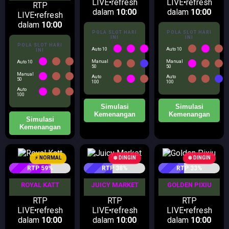
LIVE
•
refresh
LIVE
•
refresh
RTP
dalam
10:00
dalam
10:00
LIVE
•
refresh
dalam
10:00
POLA SLOT HARI
POLA SLOT HARI
INI
INI
POLA SLOT HARI
Auto 10
Auto 10
INI
Manual
Manual
Auto 10
50
50
Manual
Auto
Auto
50
100
100
Auto
100
Simulasi
Simulasi
Kemenangan
Kemenangan
Simulasi
Kemenangan
⚡ NORMAL
❄️ DINGIN
❄️ DINGIN
RTP
59
%
RTP
38
%
RTP
33
%
ROYAL KATT
JUICY MARKET
GOLDEN PIXIU
RTP
RTP
RTP
LIVE
•
refresh
LIVE
•
refresh
LIVE
•
refresh
dalam
10:00
dalam
10:00
dalam
10:00