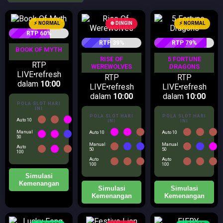
⚡ NORMAL
❄️ DINGIN
⚡ NORMAL
RTP
60
%
RTP
39
%
RTP
79
%
BOOK OF MYTH
RISE OF
5 FORTUNE
RTP
WEREWOLVES
DRAGONS
LIVE
•
refresh
RTP
RTP
dalam
10:00
LIVE
•
refresh
LIVE
•
refresh
dalam
10:00
dalam
10:00
POLA SLOT HARI
INI
POLA SLOT HARI
POLA SLOT HARI
Auto 10
INI
INI
Manual
Auto 10
Auto 10
50
Manual
Manual
Auto
50
50
100
Auto
Auto
100
100
Simulasi
Kemenangan
Simulasi
Simulasi
Kemenangan
Kemenangan