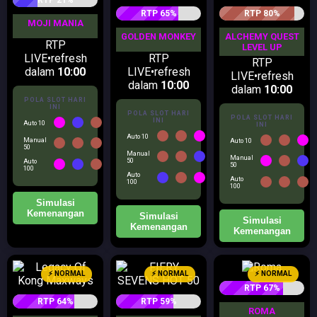
RTP
65
%
RTP
80
%
MOJI MANIA
GOLDEN MONKEY
ALCHEMY QUEST
RTP
LEVEL UP
LIVE
•
refresh
RTP
RTP
dalam
10:00
LIVE
•
refresh
LIVE
•
refresh
dalam
10:00
dalam
10:00
POLA SLOT HARI
INI
POLA SLOT HARI
POLA SLOT HARI
INI
Auto 10
INI
Auto 10
Manual
Auto 10
50
Manual
Manual
50
Auto
50
100
Auto
Auto
100
100
Simulasi
Kemenangan
Simulasi
Simulasi
Kemenangan
Kemenangan
⚡ NORMAL
⚡ NORMAL
⚡ NORMAL
RTP
67
%
RTP
64
%
RTP
59
%
ROMA