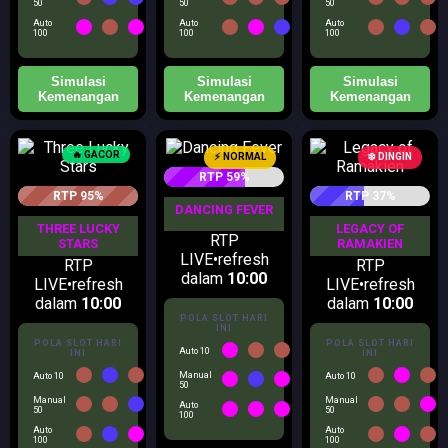
50
50
50
Auto
Auto
Auto
100
100
100
Simulasi
Simulasi
Simulasi
Kemenangan
Kemenangan
Kemenangan
🔥 GACOR
⚡ NORMAL
❄️ DINGIN
RTP
59
%
RTP
95
%
RTP
37
%
DANCING FEVER
THREE LUCKY
LEGACY OF
RTP
STARS
RAMAKIEN
LIVE
•
refresh
RTP
RTP
dalam
10:00
LIVE
•
refresh
LIVE
•
refresh
dalam
10:00
dalam
10:00
POLA SLOT HARI
INI
POLA SLOT HARI
POLA SLOT HARI
Auto 10
INI
INI
Manual
Auto 10
Auto 10
50
Manual
Manual
Auto
50
50
100
Auto
Auto
100
100