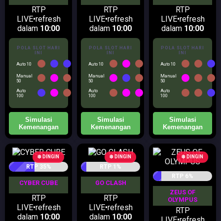
RTP
RTP
RTP
LIVE
•
refresh
LIVE
•
refresh
LIVE
•
refresh
dalam
10:00
dalam
10:00
dalam
10:00
POLA SLOT HARI
POLA SLOT HARI
POLA SLOT HARI
INI
INI
INI
Auto 10
Auto 10
Auto 10
Manual
Manual
Manual
50
50
50
Auto
Auto
Auto
100
100
100
Simulasi
Simulasi
Simulasi
Kemenangan
Kemenangan
Kemenangan
❄️ DINGIN
❄️ DINGIN
❄️ DINGIN
RTP
35
%
RTP
1
%
RTP
6
%
CYBER CUBE
GO CLASH
ZEUS OF
RTP
RTP
OLYMPUS
LIVE
•
refresh
LIVE
•
refresh
RTP
dalam
10:00
dalam
10:00
LIVE
•
refresh