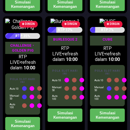
Simulasi
Simulasi
Simulasi
Kemenangan
Kemenangan
Kemenangan
❄️ DINGIN
❄️ DINGIN
❄️ DINGIN
RTP
17
%
RTP
7
%
RTP
35
%
BURLESQUE 2
CUBE
CHALLENGE・
RTP
RTP
GOLDEN PIG
LIVE
•
refresh
LIVE
•
refresh
RTP
dalam
10:00
dalam
10:00
LIVE
•
refresh
dalam
10:00
POLA SLOT HARI
POLA SLOT HARI
INI
INI
POLA SLOT HARI
Auto 10
Auto 10
INI
Manual
Manual
Auto 10
50
50
Manual
Auto
Auto
50
100
100
Auto
100
Simulasi
Simulasi
Kemenangan
Kemenangan
Simulasi
Kemenangan