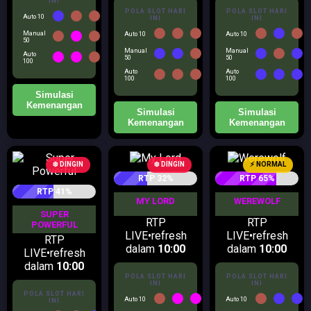
INI
POLA SLOT HARI
POLA SLOT HARI
Auto 10
INI
INI
Manual
Auto 10
Auto 10
50
Manual
Manual
Auto
50
50
100
Auto
Auto
100
100
Simulasi
Kemenangan
Simulasi
Simulasi
Kemenangan
Kemenangan
❄️ DINGIN
❄️ DINGIN
⚡ NORMAL
RTP
32
%
RTP
65
%
RTP
41
%
MY LORD
WEREWOLF
SUPER
RTP
RTP
POWERFUL
LIVE
•
refresh
LIVE
•
refresh
RTP
dalam
10:00
dalam
10:00
LIVE
•
refresh
dalam
10:00
POLA SLOT HARI
POLA SLOT HARI
INI
INI
POLA SLOT HARI
Auto 10
Auto 10
INI