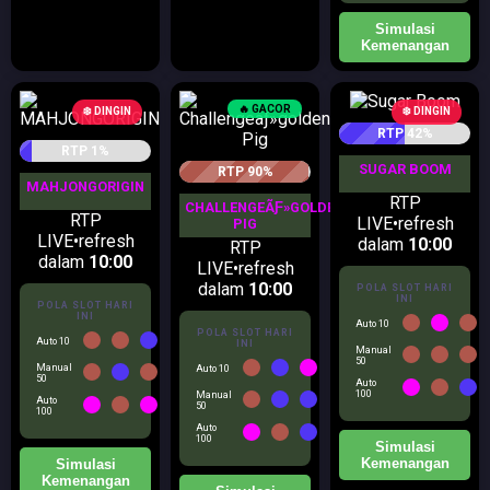
Simulasi
Kemenangan
🔥 GACOR
❄️ DINGIN
❄️ DINGIN
RTP
42
%
RTP
1
%
SUGAR BOOM
RTP
90
%
MAHJONGORIGIN
RTP
CHALLENGEÃƑ»GOLDEN
RTP
LIVE
•
refresh
PIG
LIVE
•
refresh
dalam
10:00
RTP
dalam
10:00
LIVE
•
refresh
dalam
10:00
POLA SLOT HARI
INI
POLA SLOT HARI
INI
Auto 10
POLA SLOT HARI
Auto 10
INI
Manual
50
Manual
Auto 10
50
Auto
100
Manual
Auto
50
100
Auto
100
Simulasi
Kemenangan
Simulasi
Kemenangan