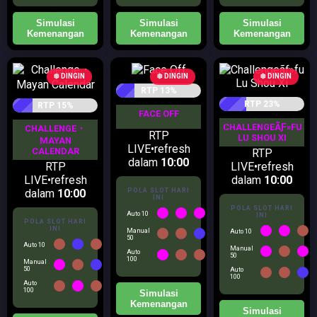
Simulasi
Simulasi
Simulasi
Kemenangan
Kemenangan
Kemenangan
❄️ DINGIN
❄️ DINGIN
❄️ DINGIN
RTP
13
%
RTP
23
%
RTP
15
%
FACE OFF
CHALLENGEÃƑ»FU
CHALLENGE・
RTP
LU SHOU XI
MAYAN
LIVE
•
refresh
CALENDAR
RTP
dalam
10:00
RTP
LIVE
•
refresh
LIVE
•
refresh
dalam
10:00
dalam
10:00
POLA SLOT HARI
INI
POLA SLOT HARI
Auto 10
INI
POLA SLOT HARI
INI
Manual
Auto 10
50
Auto 10
Manual
Auto
50
100
Manual
50
Auto
100
Auto
100
Simulasi
Kemenangan
Simulasi