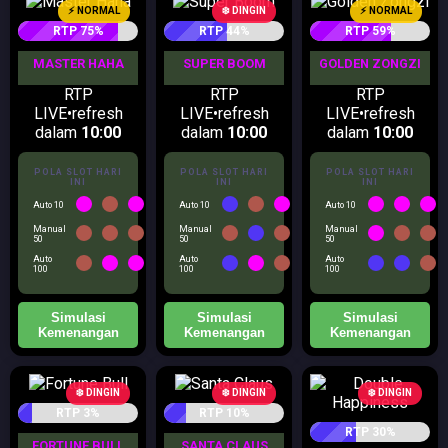
⚡ NORMAL
❄️ DINGIN
⚡ NORMAL
RTP
75
%
RTP
44
%
RTP
59
%
MASTER HAHA
SUPER BOOM
GOLDEN ZONGZI
RTP
RTP
RTP
LIVE
•
refresh
LIVE
•
refresh
LIVE
•
refresh
dalam
10:00
dalam
10:00
dalam
10:00
POLA SLOT HARI
POLA SLOT HARI
POLA SLOT HARI
INI
INI
INI
Auto 10
Auto 10
Auto 10
Manual
Manual
Manual
50
50
50
Auto
Auto
Auto
100
100
100
Simulasi
Simulasi
Simulasi
Kemenangan
Kemenangan
Kemenangan
❄️ DINGIN
❄️ DINGIN
❄️ DINGIN
RTP
3
%
RTP
10
%
RTP
30
%
FORTUNE BULL
SANTA CLAUS