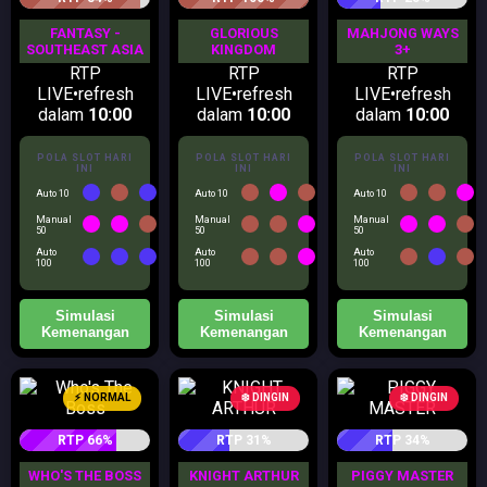
FANTASY -
GLORIOUS
MAHJONG WAYS
SOUTHEAST ASIA
KINGDOM
3+
RTP
RTP
RTP
LIVE
•
refresh
LIVE
•
refresh
LIVE
•
refresh
dalam
10:00
dalam
10:00
dalam
10:00
POLA SLOT HARI
POLA SLOT HARI
POLA SLOT HARI
INI
INI
INI
Auto 10
Auto 10
Auto 10
Manual
Manual
Manual
50
50
50
Auto
Auto
Auto
100
100
100
Simulasi
Simulasi
Simulasi
Kemenangan
Kemenangan
Kemenangan
⚡ NORMAL
❄️ DINGIN
❄️ DINGIN
RTP
66
%
RTP
31
%
RTP
34
%
WHO'S THE BOSS
KNIGHT ARTHUR
PIGGY MASTER